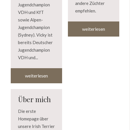
andere Züchter
Jugendchampion
empfehlen.
VDH und KfT
sowie Alpen-
Jugendchampion
weiterlesen
(Sydney). Vicky ist
bereits Deutscher
Jugendchampion
VDH und...
weiterlesen
Über mich
Die erste
Homepage über
unsere Irish Terrier